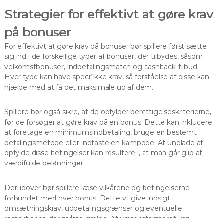
Strategier for effektivt at gøre krav
på bonuser
For effektivt at gøre krav på bonuser bør spillere først sætte
sig ind i de forskellige typer af bonuser, der tilbydes, såsom
velkomstbonuser, indbetalingsmatch og cashback-tilbud.
Hver type kan have specifikke krav, så forståelse af disse kan
hjælpe med at få det maksimale ud af dem.
Spillere bør også sikre, at de opfylder berettigelseskriterierne,
før de forsøger at gøre krav på en bonus. Dette kan inkludere
at foretage en minimumsindbetaling, bruge en bestemt
betalingsmetode eller indtaste en kampode. At undlade at
opfylde disse betingelser kan resultere i, at man går glip af
værdifulde belønninger.
Derudover bør spillere læse vilkårene og betingelserne
forbundet med hver bonus. Dette vil give indsigt i
omsætningskrav, udbetalingsgrænser og eventuelle