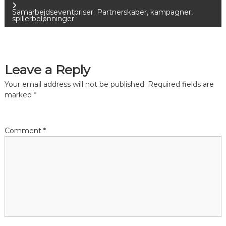
o
Samarbejdseventpriser: Partnerskaber, kampagner,
spillerbelønninger
s
t
Leave a Reply
n
Your email address will not be published.
Required fields are
a
marked
*
v
Comment
*
i
g
a
t