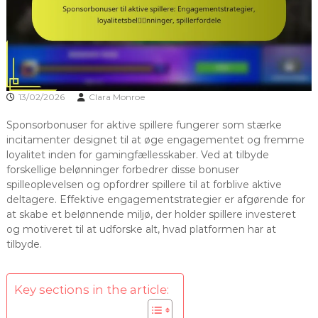
13/02/2026
Clara Monroe
Sponsorbonuser for aktive spillere fungerer som stærke
incitamenter designet til at øge engagementet og fremme
loyalitet inden for gamingfællesskaber. Ved at tilbyde
forskellige belønninger forbedrer disse bonuser
spilleoplevelsen og opfordrer spillere til at forblive aktive
deltagere. Effektive engagementstrategier er afgørende for
at skabe et belønnende miljø, der holder spillere investeret
og motiveret til at udforske alt, hvad platformen har at
tilbyde.
Key sections in the article: