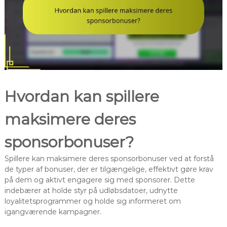
Hvordan kan spillere
maksimere deres
sponsorbonuser?
Spillere kan maksimere deres sponsorbonuser ved at forstå
de typer af bonuser, der er tilgængelige, effektivt gøre krav
på dem og aktivt engagere sig med sponsorer. Dette
indebærer at holde styr på udløbsdatoer, udnytte
loyalitetsprogrammer og holde sig informeret om
igangværende kampagner.