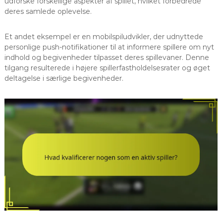
udforske forskellige aspekter af spillet, hvilket forbedrede
deres samlede oplevelse.
Et andet eksempel er en mobilspiludvikler, der udnyttede
personlige push-notifikationer til at informere spillere om nyt
indhold og begivenheder tilpasset deres spillevaner. Denne
tilgang resulterede i højere spillerfastholdelsesrater og øget
deltagelse i særlige begivenheder.