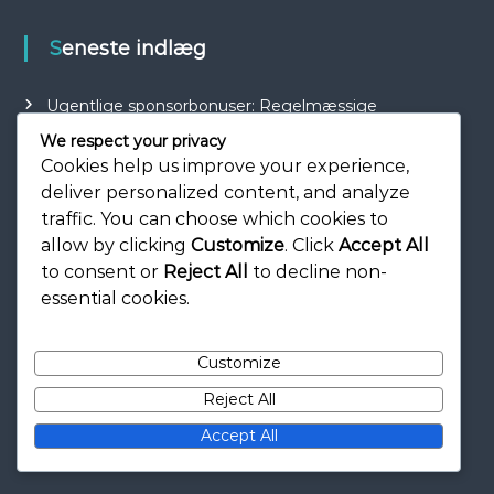
Seneste indlæg
Ugentlige sponsorbonuser: Regelmæssige
opdateringer, spillerengagement, belønningssystem
We respect your privacy
Begrænsede tids sponsor tilbud: Uopsættelige
Cookies help us improve your experience,
kampagner, Spillerincitamenter, Eksklusive
deliver personalized content, and analyze
belønninger
traffic. You can choose which cookies to
Speciale begivenhedsgavekoder: Begrænsede
allow by clicking
Customize
. Click
Accept All
tidsbegivenheder, Eksklusive belønninger,
to consent or
Reject All
to decline non-
Spillerincitamenter
essential cookies.
Samarbejdspartnerbonusser: Partnerskaber,
kampagner, spillerbelønninger
Customize
Eksklusive sponsor tilbud: Begrænsede tidsrabatter,
Reject All
Unikke belønninger, Spillerincitamenter
Accept All