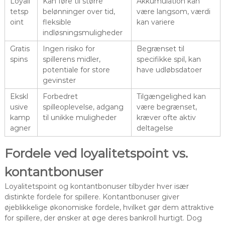
Loyali
Kan føre til større
Akkumulation kan
tetsp
belønninger over tid,
være langsom, værdi
oint
fleksible
kan variere
indløsningsmuligheder
Gratis
Ingen risiko for
Begrænset til
spins
spillerens midler,
specifikke spil, kan
potentiale for store
have udløbsdatoer
gevinster
Ekskl
Forbedret
Tilgængelighed kan
usive
spilleoplevelse, adgang
være begrænset,
kamp
til unikke muligheder
kræver ofte aktiv
agner
deltagelse
Fordele ved loyalitetspoint vs.
kontantbonuser
Loyalitetspoint og kontantbonuser tilbyder hver især
distinkte fordele for spillere. Kontantbonuser giver
øjeblikkelige økonomiske fordele, hvilket gør dem attraktive
for spillere, der ønsker at øge deres bankroll hurtigt. Dog