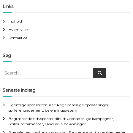
Links
Indhold
Hvem vi er
Kontakt os
Søg
S
S
e
e
a
a
r
c
r
Seneste indlæg
h
c
h
Ugentlige sponsorbonuser: Regelmæssige opdateringer,
f
spillerengagement, belønningssystem
o
Begrænsede tids sponsor tilbud: Uopsættelige kampagner,
r
Spillerincitamenter, Eksklusive belønninger
:
Speciale begivenhedsgavekoder: Begrænsede tidsbegivenheder,