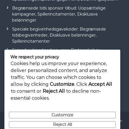
Begrænsede tids sponsor tilbud: Uopsættelige
kampagner, Spillerincitamenter, Eksklusive
belønninger
Speciale begivenhedsgavekoder: Begrænsede
tidsbegivenheder, Eksklusive belønninger,
Spillerincitamenter
Samarbejdspartnerbonusser: Partnerskaber,
kampagner, spillerbelønninger
We respect your privacy
Cookies help us improve your experience,
Eksklusive sponsor tilbud: Begrænsede tidsrabatter,
deliver personalized content, and analyze
Unikke belønninger, Spillerincitamenter
traffic. You can choose which cookies to
allow by clicking
Customize
. Click
Accept All
to consent or
Reject All
to decline non-
essential cookies.
Customize
Copyright © 2026
amerikaihirujsag.com
All rights reserved. Theme:
Reject All
Flash
by ThemeGrill. Powered by
WordPress