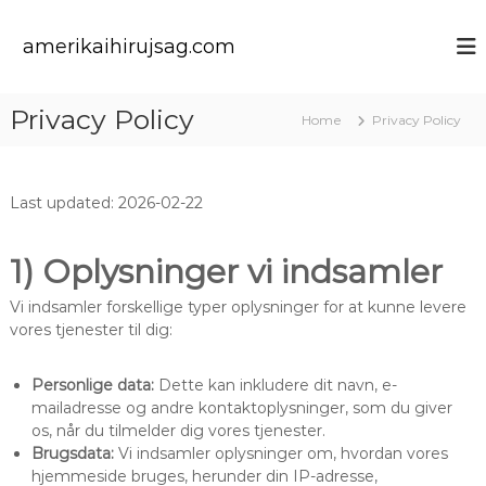
S
k
amerikaihirujsag.com
i
p
t
Privacy Policy
Home
Privacy Policy
o
c
o
n
Last updated: 2026-02-22
t
e
n
1) Oplysninger vi indsamler
t
Vi indsamler forskellige typer oplysninger for at kunne levere
vores tjenester til dig:
Personlige data:
Dette kan inkludere dit navn, e-
mailadresse og andre kontaktoplysninger, som du giver
os, når du tilmelder dig vores tjenester.
Brugsdata:
Vi indsamler oplysninger om, hvordan vores
hjemmeside bruges, herunder din IP-adresse,