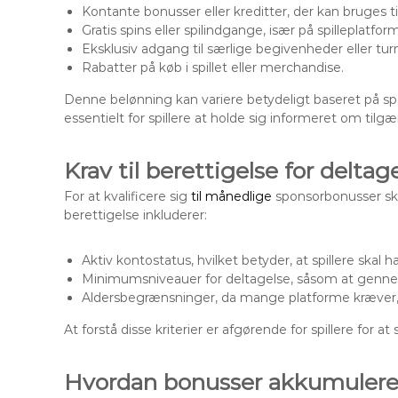
Kontante bonusser eller kreditter, der kan bruges t
Gratis spins eller spilindgange, især på spilleplatfor
Eksklusiv adgang til særlige begivenheder eller tur
Rabatter på køb i spillet eller merchandise.
Denne belønning kan variere betydeligt baseret på sp
essentielt for spillere at holde sig informeret om tilgæ
Krav til berettigelse for deltag
For at kvalificere sig
til månedlige
sponsorbonusser skal 
berettigelse inkluderer:
Aktiv kontostatus, hvilket betyder, at spillere skal
Minimumsniveauer for deltagelse, såsom at gennem
Aldersbegrænsninger, da mange platforme kræver, at s
At forstå disse kriterier er afgørende for spillere for 
Hvordan bonusser akkumuleres