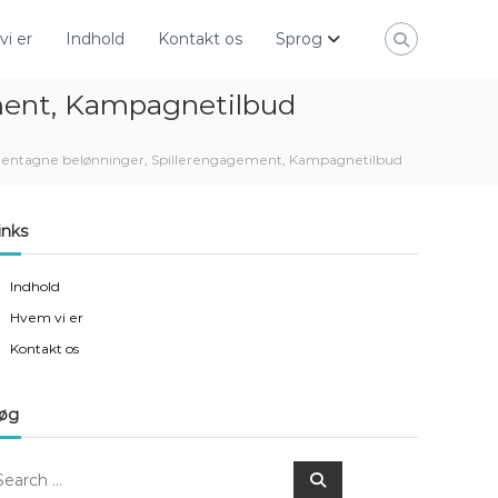
i er
Indhold
Kontakt os
Sprog
ment, Kampagnetilbud
Gentagne belønninger, Spillerengagement, Kampagnetilbud
inks
Indhold
Hvem vi er
Kontakt os
øg
S
e