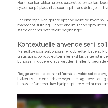
Bonusser kan akkumuleres baseret på en spillers lø
systemer på plads til at spore spillerens deltagelse, hv
For eksempel kan spillere optjene point for hvert spil,
månedens slutning. Denne akkumulation opmuntrer spill
større er deres potentielle belønninger.
Kontextuelle anvendelser i spil
Månedlige sponsorbonusser er udbredte i både spil- og
gratis spins, bonuskreditter eller eksklusive genstande i
bonusser inkludere gratis væddemål eller forbedrede
Begge anvendelser har til formål at holde spillere en
hvilket i sidste ende driver højere deltagelsesrater og
bonusser fungerer, kan hjælpe spillere med at maksi