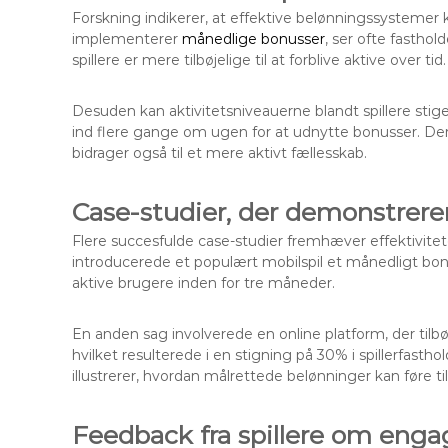
Forskning indikerer, at effektive belønningssystemer ka
implementerer
månedlige bonusser
, ser ofte fasthold
spillere er mere tilbøjelige til at forblive aktive over tid.
Desuden kan aktivitetsniveauerne blandt spillere stig
ind flere gange om ugen for at udnytte bonusser. D
bidrager også til et mere aktivt fællesskab.
Case-studier, der demonstrerer
Flere succesfulde case-studier fremhæver effektivit
introducerede et populært mobilspil et månedligt bo
aktive brugere inden for tre måneder.
En anden sag involverede en online platform, der tilb
hvilket resulterede i en stigning på 30% i spillerfas
illustrerer, hvordan målrettede belønninger kan føre t
Feedback fra spillere om eng