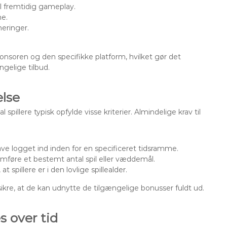
il fremtidig gameplay.
me.
neringer.
onsoren og den specifikke platform, hvilket gør det
ngelige tilbud.
else
spillere typisk opfylde visse kriterier. Almindelige krav til
 have logget ind inden for en specificeret tidsramme.
føre et bestemt antal spil eller væddemål.
pillere er i den lovlige spillealder.
at sikre, at de kan udnytte de tilgængelige bonusser fuldt ud.
 over tid