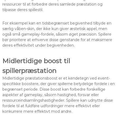
ressourcer til at forbedre deres samlede præstation og
tilpasse deres spillestil.
For eksempel kan en tidsbegrænset begivenhed tilbyde en
særlig våben-skin, der ikke kun giver æstetisk appel, men
også små gameplay-fordele, såsom øget præcision. Spillere
bør prioritere at erhverve disse genstande for at maksimere
deres effektivitet under begivenheden.
Midlertidige boost til
spillerpræstation
Midlertidige præstationsboost er et kendetegn ved event-
specifikke boostere, der giver spillerne betydelige fordele i en
begrænset periode. Disse boost kan forbedre forskellige
aspekter af gameplay, såsom hastighed, forsvar eller
ressourceindsamlingshastigheder. Spillere kan udnytte disse
fordele til at fuldføre udfordringer mere effektivt eller
konkurrere mere effektivt mod andre.