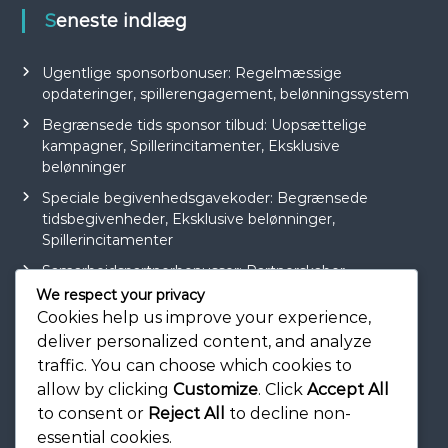
Seneste indlæg
Ugentlige sponsorbonuser: Regelmæssige
opdateringer, spillerengagement, belønningssystem
Begrænsede tids sponsor tilbud: Uopsættelige
kampagner, Spillerincitamenter, Eksklusive
belønninger
Speciale begivenhedsgavekoder: Begrænsede
tidsbegivenheder, Eksklusive belønninger,
Spillerincitamenter
Samarbejdspartnerbonusser: Partnerskaber,
kampagner, spillerbelønninger
We respect your privacy
Cookies help us improve your experience,
Eksklusive sponsor tilbud: Begrænsede tidsrabatter,
deliver personalized content, and analyze
Unikke belønninger, Spillerincitamenter
traffic. You can choose which cookies to
allow by clicking
Customize
. Click
Accept All
to consent or
Reject All
to decline non-
essential cookies.