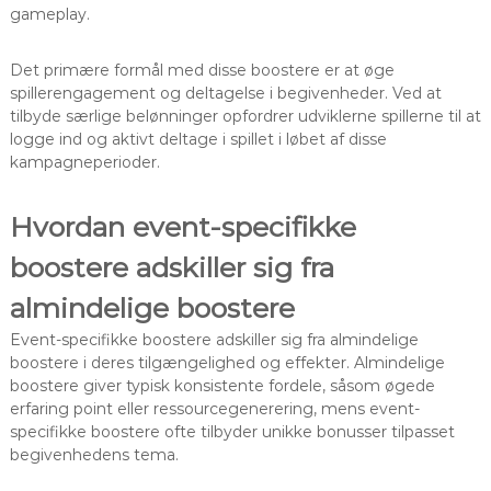
gameplay.
Det primære formål med disse boostere er at øge
spillerengagement og deltagelse i begivenheder. Ved at
tilbyde særlige belønninger opfordrer udviklerne spillerne til at
logge ind og aktivt deltage i spillet i løbet af disse
kampagneperioder.
Hvordan event-specifikke
boostere adskiller sig fra
almindelige boostere
Event-specifikke boostere adskiller sig fra almindelige
boostere i deres tilgængelighed og effekter. Almindelige
boostere giver typisk konsistente fordele, såsom øgede
erfaring point eller ressourcegenerering, mens event-
specifikke boostere ofte tilbyder unikke bonusser tilpasset
begivenhedens tema.