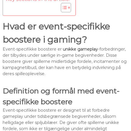
Hvad er event-specifikke
boostere i gaming?
Event-specifikke boostere er
unikke gameplay
-forbedringer,
der tilbydes under særlige in-game begivenheder. Disse
boostere giver spillerne midlertidige fordele, incitamenter og
kampagnetilbud, der kan have en betydelig indvirkning på
deres spilleoplevelse.
Definition og formål med event-
specifikke boostere
Event-specifikke boostere er designet til at forbedre
gameplay under tidsbegrænsede begivenheder, såsom
helligdage eller spiljubilæer. De giver ofte spillerne unikke
fordele, som ikke er tilgængelige under almindeligt