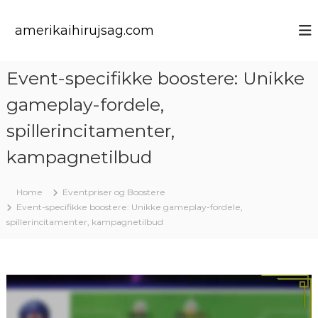
S
k
amerikaihirujsag.com
i
p
t
Event-specifikke boostere: Unikke
o
c
gameplay-fordele,
o
n
spillerincitamenter,
t
kampagnetilbud
e
n
t
Home
Eventpriser og Boostere
Event-specifikke boostere: Unikke gameplay-fordele,
spillerincitamenter, kampagnetilbud