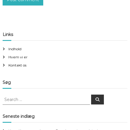
Links
Indhold
Hvem vi er
Kontakt os
Søg
S
S
e
e
a
a
r
c
r
Seneste indlæg
h
c
h