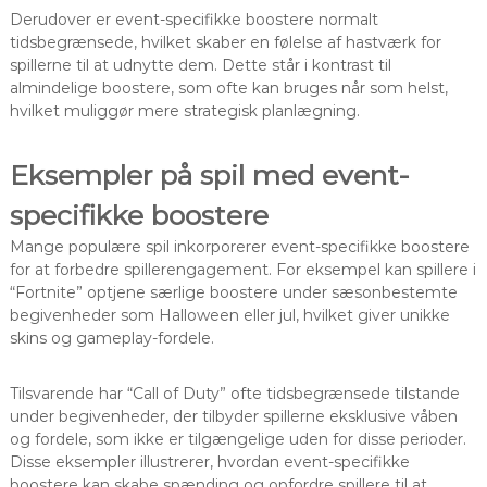
Derudover er event-specifikke boostere normalt
tidsbegrænsede, hvilket skaber en følelse af hastværk for
spillerne til at udnytte dem. Dette står i kontrast til
almindelige boostere, som ofte kan bruges når som helst,
hvilket muliggør mere strategisk planlægning.
Eksempler på spil med event-
specifikke boostere
Mange populære spil inkorporerer event-specifikke boostere
for at forbedre spillerengagement. For eksempel kan spillere i
“Fortnite” optjene særlige boostere under sæsonbestemte
begivenheder som Halloween eller jul, hvilket giver unikke
skins og gameplay-fordele.
Tilsvarende har “Call of Duty” ofte tidsbegrænsede tilstande
under begivenheder, der tilbyder spillerne eksklusive våben
og fordele, som ikke er tilgængelige uden for disse perioder.
Disse eksempler illustrerer, hvordan event-specifikke
boostere kan skabe spænding og opfordre spillere til at