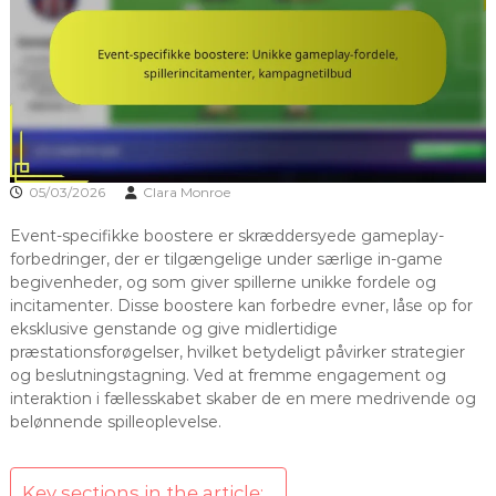
05/03/2026
Clara Monroe
Event-specifikke boostere er skræddersyede gameplay-
forbedringer, der er tilgængelige under særlige in-game
begivenheder, og som giver spillerne unikke fordele og
incitamenter. Disse boostere kan forbedre evner, låse op for
eksklusive genstande og give midlertidige
præstationsforøgelser, hvilket betydeligt påvirker strategier
og beslutningstagning. Ved at fremme engagement og
interaktion i fællesskabet skaber de en mere medrivende og
belønnende spilleoplevelse.
Key sections in the article: