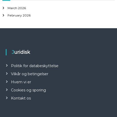
March 2026
February 2026
Juridisk
Politik for databeskyttelse
Vilkår og betingelser
Hvem vi er
Cookies og sporing
Kontakt os