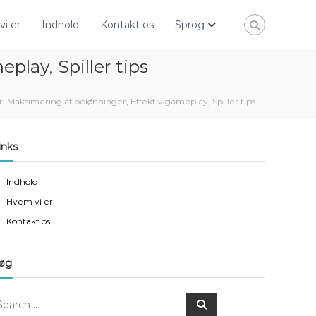
i er
Indhold
Kontakt os
Sprog
lay, Spiller tips
 Maksimering af belønninger, Effektiv gameplay, Spiller tips
inks
Indhold
Hvem vi er
Kontakt os
øg
S
e