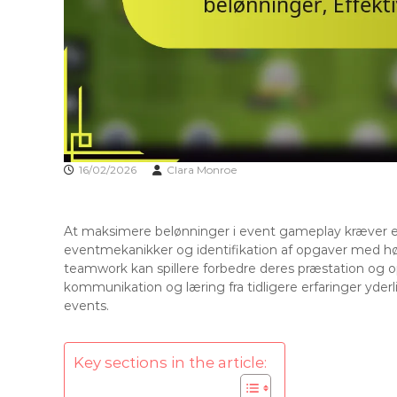
16/02/2026
Clara Monroe
At maksimere belønninger i event gameplay kræver en s
eventmekanikker og identifikation af opgaver med høj 
teamwork kan spillere forbedre deres præstation og o
kommunikation og læring fra tidligere erfaringer yd
events.
Key sections in the article: