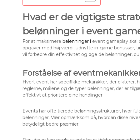
Hvad er de vigtigste stra
belønninger i event gam
For at maksimere
belønninger i
event gameplay skal d
opgaver med høj værdi, udnytte in-game bonusser, ti
vil forbedre din effektivitet og øge de belønninger, d
Forståelse af eventmekanikker
Hvert event har specifikke mekanikker, der dikterer, h
reglerne, målene og de typer belønninger, der er tilg
effektivt at prioritere dine handlinger.
Events har ofte tierede belønningsstrukturer, hvor ful
belønninger. Vær opmærksom på, hvordan disse niveau
betydeligt bedre præmier.
Derudover kan nogle events have tidsbegrænsede udfor