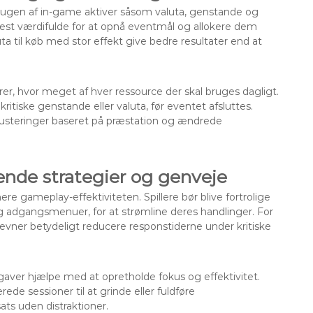
e brugen af in-game aktiver såsom valuta, genstande og
 mest værdifulde for at opnå eventmål og allokere dem
a til køb med stor effekt give bedre resultater end at
erer, hvor meget af hver ressource der skal bruges dagligt.
ritiske genstande eller valuta, før eventet afsluttes.
steringer baseret på præstation og ændrede
ende strategier og genveje
re gameplay-effektiviteten. Spillere bør blive fortrolige
 adgangsmenuer, for at strømline deres handlinger. For
evner betydeligt reducere responstiderne under kritiske
gaver hjælpe med at opretholde fokus og effektivitet.
rede sessioner til at grinde eller fuldføre
ats uden distraktioner.