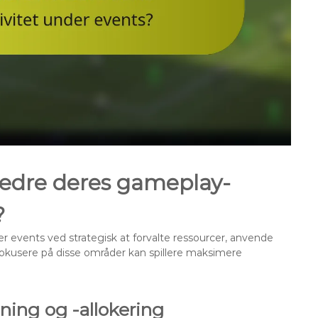
bedre deres gameplay-
?
er events ved strategisk at forvalte ressourcer, anvende
fokusere på disse områder kan spillere maksimere
ning og -allokering