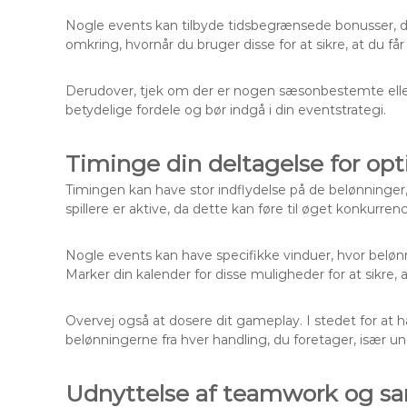
Nogle events kan tilbyde tidsbegrænsede bonusser, d
omkring, hvornår du bruger disse for at sikre, at du f
Derudover, tjek om der er nogen sæsonbestemte elle
betydelige fordele og bør indgå i din eventstrategi.
Timinge din deltagelse for op
Timingen kan have stor indflydelse på de belønninger, 
spillere er aktive, da dette kan føre til øget konkurre
Nogle events kan have specifikke vinduer, hvor belønn
Marker din kalender for disse muligheder for at sikre, a
Overvej også at dosere dit gameplay. I stedet for at 
belønningerne fra hver handling, du foretager, især u
Udnyttelse af teamwork og sam