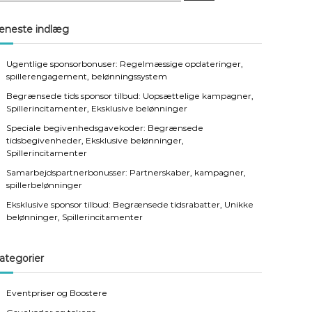
a
r
c
eneste indlæg
h
Ugentlige sponsorbonuser: Regelmæssige opdateringer,
spillerengagement, belønningssystem
Begrænsede tids sponsor tilbud: Uopsættelige kampagner,
Spillerincitamenter, Eksklusive belønninger
Speciale begivenhedsgavekoder: Begrænsede
tidsbegivenheder, Eksklusive belønninger,
Spillerincitamenter
Samarbejdspartnerbonusser: Partnerskaber, kampagner,
spillerbelønninger
Eksklusive sponsor tilbud: Begrænsede tidsrabatter, Unikke
belønninger, Spillerincitamenter
ategorier
Eventpriser og Boostere