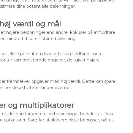
simere dine potentielle belønninger.
 høj værdi og mål
eget højere belønninger end andre. Fokuser på at fuldføre
r mindre tid for en større belønning.
 eller spillestil, da disse ofte kan fuldføres mere
prioriter kamprelaterede opgaver, der giver højere
r, der fremhæver opgaver med høj værdi. Dette kan spare
ønnende aktiviteter under eventet.
r og multiplikatorer
er, der kan forbedre dine belønninger betydeligt. Disse
ltiplikatorer. Sørg for at aktivere disse bonusser, når du