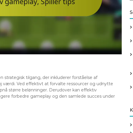
a
r
S
c
h
f
o
r
:
trategisk tilgang, der inkluderer forståelse af
værdi. Ved effektivt at forvalte ressourcer og udnytte
pnå større belønninger. Derudover kan effektiv
erligere forbedre gameplay og den samlede succes under
K