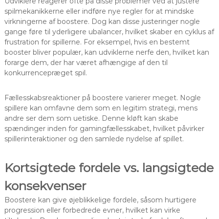
Udviklere reagerer ofte på disse problemer ved at justere
spilmekanikkerne eller indføre nye regler for at mindske
virkningerne af boostere. Dog kan disse justeringer nogle
gange føre til yderligere ubalancer, hvilket skaber en cyklus af
frustration for spillerne. For eksempel, hvis en bestemt
booster bliver populær, kan udviklerne nerfe den, hvilket kan
forarge dem, der har været afhængige af den til
konkurrencepræget spil.
Fællesskabsreaktioner på boostere varierer meget. Nogle
spillere kan omfavne dem som en legitim strategi, mens
andre ser dem som uetiske. Denne kløft kan skabe
spændinger inden for gamingfællesskabet, hvilket påvirker
spillerinteraktioner og den samlede nydelse af spillet.
Kortsigtede fordele vs. langsigtede
konsekvenser
Boostere kan give øjeblikkelige fordele, såsom hurtigere
progression eller forbedrede evner, hvilket kan virke