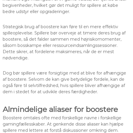
begivenheder, hvilket gør det muligt for spillere at købe
bedre udstyr eller opgraderinger.
Strategisk brug af boostere kan føre til en mere effektiv
spilleoplevelse. Spillere bør overveje at timere deres brug af
boostere, så det falder sammen med højrisikomomenter,
såsom bosskampe eller ressourceindsamlingssessioner.
Dette sikrer, at fordelene maksimeres, når de er mest
nødvendige.
Dog bør spillere være forsigtige med at blive for afhængige
af boostere. Selvom de kan give betydelige fordele, kan de
også føre til selvtilfredshed, hvis spillere bliver afhængige af
dem i stedet for at udvikle deres færdigheder.
Almindelige aliaser for boostere
Boostere omtales ofte med forskellige navne i forskellige
gamingfællesskaber. At genkende disse aliaser kan hjælpe
spillere med lettere at forstå diskussioner omkring dem.