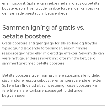
erfaringspoint. Spillere kan vælge mellem gratis og betalte
boostere, som hver tilbyder unikke fordele, der kan påvirke
den samlede præstation i begivenheder.
Sammenligning af gratis vs.
betalte boostere
Gratis boostere er tilgængelige for alle spillere og tilbyder
typisk grundlæggende forbedringer, såsom mindre
ressourcegevinster eller midlertidige effekter. Selvom de kan
være nyttige, er deres indvirkning ofte mindre betydelig
sammenlignet med betalte boostere.
Betalte boostere giver normalt mere substansielle fordele,
såsom større ressourceboost eller længerevarende effekter.
Spillere kan finde ud af, at investering i disse boostere kan
føre til en mere konkurrencepræget fordel under
begivenheder.