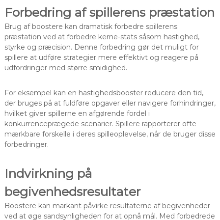
Forbedring af spillerens præstation
Brug af boostere kan dramatisk forbedre spillerens
præstation ved at forbedre kerne-stats såsom hastighed,
styrke og præcision. Denne forbedring gør det muligt for
spillere at udføre strategier mere effektivt og reagere på
udfordringer med større smidighed.
For eksempel kan en hastighedsbooster reducere den tid,
der bruges på at fuldføre opgaver eller navigere forhindringer,
hvilket giver spillerne en afgørende fordel i
konkurrenceprægede scenarier. Spillere rapporterer ofte
mærkbare forskelle i deres spilleoplevelse, når de bruger disse
forbedringer.
Indvirkning på
begivenhedsresultater
Boostere kan markant påvirke resultaterne af begivenheder
ved at øge sandsynligheden for at opnå mål. Med forbedrede