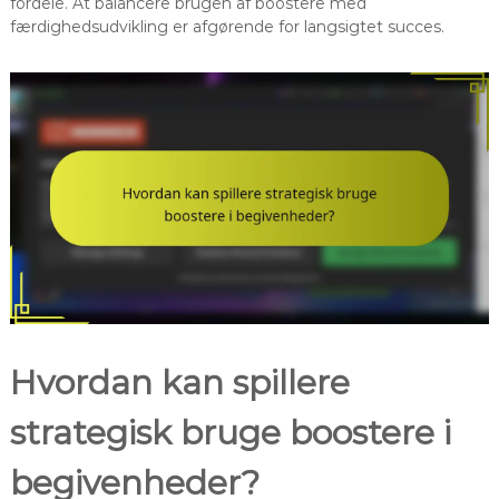
fordele. At balancere brugen af boostere med
færdighedsudvikling er afgørende for langsigtet succes.
Hvordan kan spillere
strategisk bruge boostere i
begivenheder?