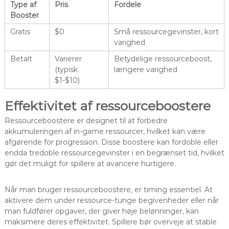
Type af
Pris
Fordele
Booster
Gratis
$0
Små ressourcegevinster, kort
varighed
Betalt
Varierer
Betydelige ressourceboost,
(typisk
længere varighed
$1-$10)
Effektivitet af ressourceboostere
Ressourceboostere er designet til at forbedre
akkumuleringen af in-game ressourcer, hvilket kan være
afgørende for progression. Disse boostere kan fordoble eller
endda tredoble ressourcegevinster i en begrænset tid, hvilket
gør det muligt for spillere at avancere hurtigere.
Når man bruger ressourceboostere, er timing essentiel. At
aktivere dem under ressource-tunge begivenheder eller når
man fuldfører opgaver, der giver høje belønninger, kan
maksimere deres effektivitet. Spillere bør overveje at stable