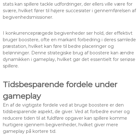
stats kan spillere tackle udfordringer, der ellers ville være for
svære, hvilket fører til højere succesrater i gennemførelsen af
begivenhedsmissioner.
I konkurrenceprægede begivenheder ser hold, der effektivt
bruger boostere, ofte en markant forbedring i deres samlede
præstation, hvilket kan føre til bedre placeringer og
belønninger. Denne strategiske brug af boostere kan ændre
dynamikken i gameplay, hvilket gør det essentielt for seriøse
spillere.
Tidsbesparende fordele under
gameplay
En af de vigtigste fordele ved at bruge boostere er den
tidsbesparende aspekt, de giver. Ved at forbedre evner og
reducere tiden til at fuldføre opgaver kan spillere komme
hurtigere igennem begivenheder, hvilket giver mere
gameplay på kortere tid.