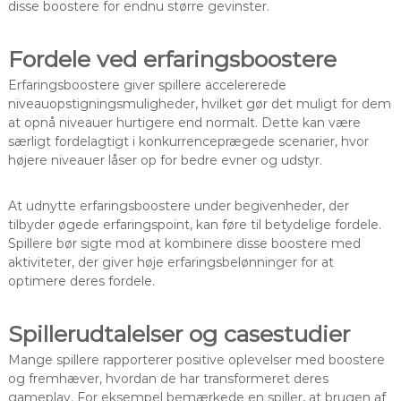
disse boostere for endnu større gevinster.
Fordele ved erfaringsboostere
Erfaringsboostere giver spillere accelererede
niveauopstigningsmuligheder, hvilket gør det muligt for dem
at opnå niveauer hurtigere end normalt. Dette kan være
særligt fordelagtigt i konkurrenceprægede scenarier, hvor
højere niveauer låser op for bedre evner og udstyr.
At udnytte erfaringsboostere under begivenheder, der
tilbyder øgede erfaringspoint, kan føre til betydelige fordele.
Spillere bør sigte mod at kombinere disse boostere med
aktiviteter, der giver høje erfaringsbelønninger for at
optimere deres fordele.
Spillerudtalelser og casestudier
Mange spillere rapporterer positive oplevelser med boostere
og fremhæver, hvordan de har transformeret deres
gameplay. For eksempel bemærkede en spiller, at brugen af