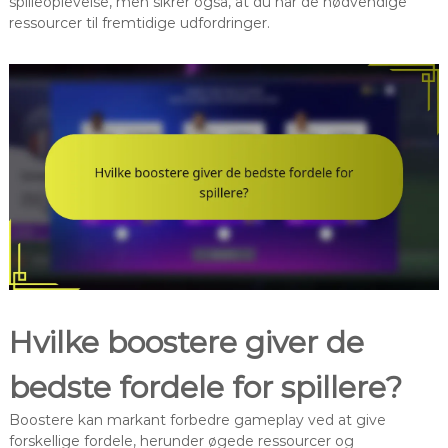
spilleoplevelse, men sikrer også, at du har de nødvendige
ressourcer til fremtidige udfordringer.
Hvilke boostere giver de
bedste fordele for spillere?
Boostere kan markant forbedre gameplay ved at give
forskellige fordele, herunder øgede ressourcer og