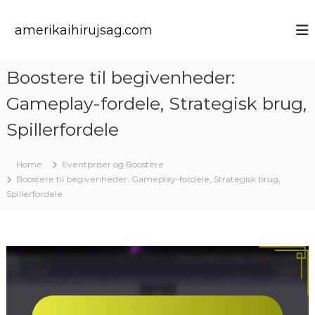
S
k
amerikaihirujsag.com
i
p
t
Boostere til begivenheder:
o
c
Gameplay-fordele, Strategisk brug,
o
n
Spillerfordele
t
e
Home
Eventpriser og Boostere
n
Boostere til begivenheder: Gameplay-fordele, Strategisk brug,
t
Spillerfordele