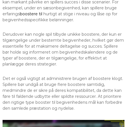
kan markant påvirke en spillers succes i disse scenarier. For
eksempel, under en sæsonbegivenhed, kan spillere bruge
erfarings
boostere til
hurtigt at stige i niveau og låse op for
begivenhedsspecifikke belønninger.
Derudover kan nogle spil tilbyde unikke boostere, der kun er
tilgængelige under bestemte begivenheder, hvilket gør dem
essentielle for at maksimere deltagelse og succes. Spillere
bør holde sig informeret om begivenhedskalendere og de
typer af boostere, der er tilgængelige, for effektivt at
planlægge deres strategier.
Det er også vigtigt at administrere brugen af boostere klogt.
Spillere bør undgå at bruge flere boostere samtidig,
medmindre de er sikre på deres kompatibilitet, da dette kan
føre til faldende udbytte eller spildte ressourcer. At prioritere
den rigtige type booster til begivenhedens mål kan forbedre
den samlede præstation og nydelse.