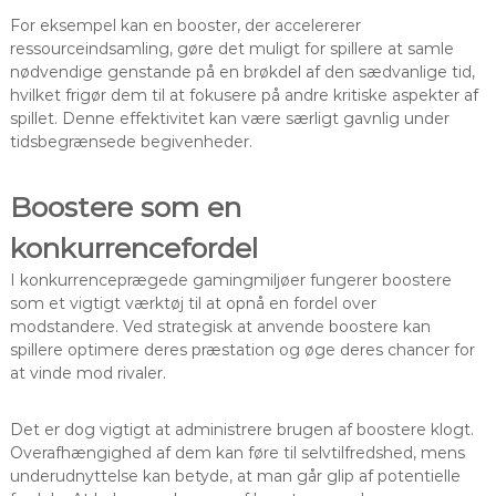
For eksempel kan en booster, der accelererer
ressourceindsamling, gøre det muligt for spillere at samle
nødvendige genstande på en brøkdel af den sædvanlige tid,
hvilket frigør dem til at fokusere på andre kritiske aspekter af
spillet. Denne effektivitet kan være særligt gavnlig under
tidsbegrænsede begivenheder.
Boostere som en
konkurrencefordel
I konkurrenceprægede gamingmiljøer fungerer boostere
som et vigtigt værktøj til at opnå en fordel over
modstandere. Ved strategisk at anvende boostere kan
spillere optimere deres præstation og øge deres chancer for
at vinde mod rivaler.
Det er dog vigtigt at administrere brugen af boostere klogt.
Overafhængighed af dem kan føre til selvtilfredshed, mens
underudnyttelse kan betyde, at man går glip af potentielle