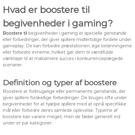
Hvad er boostere til
begivenheder i gaming?
Boostere til
begivenheder i gaming er specielle genstande
eller forbedringer, der giver spillere midlertidige fordele under
gameplay. De kan forbedre præstationen, øge belønningerne
eller forbedre evnerne, hvilket gør dem til værdifulde
værktøjer til at maksimere succes i konkurrenceprægede
scenarier.
Definition og typer af boostere
Boostere er forbrugelige eller permanente genstande, der
giver spillere forskellige forbedringer. De bruges ofte under
begivenheder for at hjælpe spillere med at opnå specifikke
mål eller forbedre deres samlede oplevelse. Typerne af
boostere kan variere meget, men de falder generelt ind
under et par kategorier: