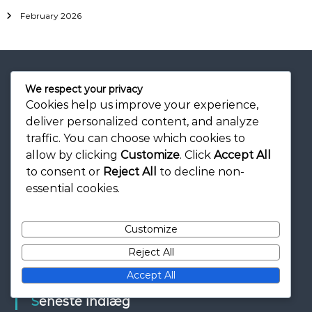
February 2026
We respect your privacy
Cookies help us improve your experience,
Juridisk
deliver personalized content, and analyze
traffic. You can choose which cookies to
Politik for databeskyttelse
allow by clicking
Customize
. Click
Accept All
to consent or
Reject All
to decline non-
Vilkår og betingelser
essential cookies.
Hvem vi er
Cookies og sporing
Customize
Kontakt os
Reject All
Accept All
Seneste indlæg