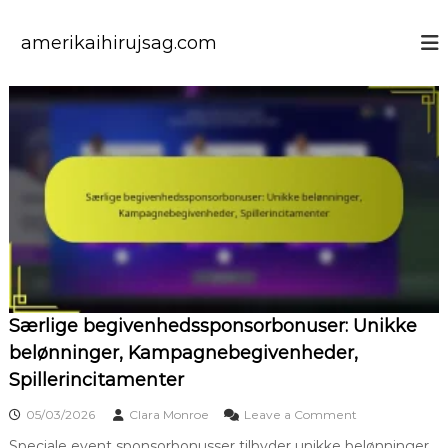
S
k
amerikaihirujsag.com
i
p
t
o
c
o
n
t
e
n
t
Særlige begivenhedssponsorbonuser: Unikke
belønninger, Kampagnebegivenheder,
Spillerincitamenter
o
05/03/2026
Clara Monroe
Leave a Comment
n
Speciale event sponsorbonusser tilbyder unikke belønninger,