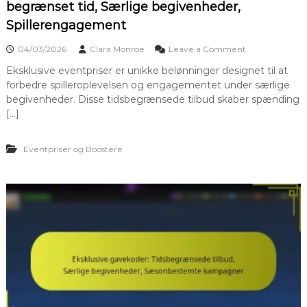
,
begrænset tid, Særlige begivenheder,
ø
K
Spillerengagement
s
a
b
m
o
a
04/03/2026
Clara Monroe
Leave a Comment
p
n
r
a
Eksklusive eventpriser er unikke belønninger designet til at
E
e
g
forbedre spilleroplevelsen og engagementet under særlige
k
t
n
s
i
begivenheder. Disse tidsbegrænsede tilbud skaber spænding
e
k
l
[…]
b
l
b
e
u
u
g
s
d
Eventpriser og Boostere
i
i
,
v
v
k
e
e
a
n
b
m
h
e
p
e
g
a
d
i
g
e
v
n
r
e
e
,
n
k
S
h
o
p
e
d
i