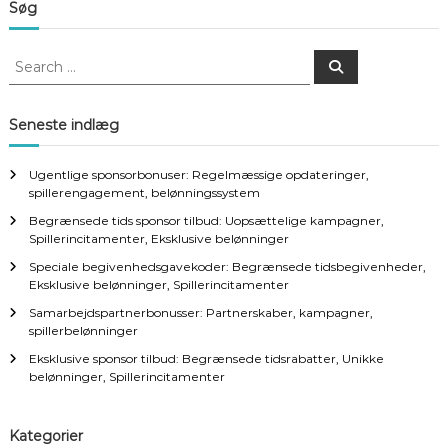
V
Søg
S
r
e
p
a
,
l
i
S
k
S
l
S
p
v
o
e
e
l
i
a
m
e
a
l
r
s
r
c
i
l
r
Seneste indlæg
t
h
t
e
c
t
i
r
h
g
i
p
e
Ugentlige sponsorbonuser: Regelmæssige opdateringer,
l
f
s
n
spillerengagement, belønningssystem
b
o
a
g
u
Begrænsede tids sponsor tilbud: Uopsættelige kampagner,
r
a
d
Spillerincitamenter, Eksklusive belønninger
g
:
t
,
e
Speciale begivenhedsgavekoder: Begrænsede tidsbegivenheder,
E
m
Eksklusive belønninger, Spillerincitamenter
n
i
e
g
Samarbejdspartnerbonusser: Partnerskaber, kampagner,
n
a
spillerbelønninger
t
o
g
,
Eksklusive sponsor tilbud: Begrænsede tidsrabatter, Unikke
e
B
belønninger, Spillerincitamenter
m
n
e
e
l
n
ø
t
Kategorier
n