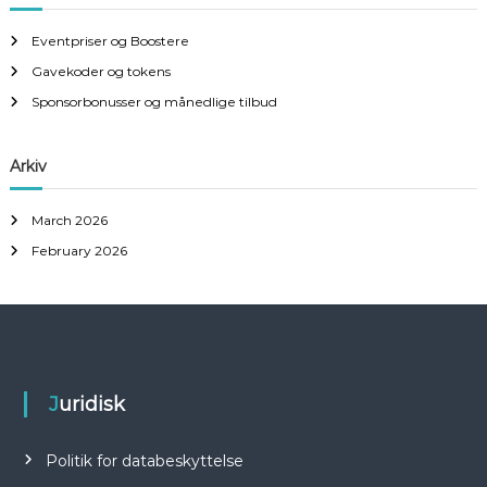
s
n
t
i
Eventpriser og Boostere
r
n
a
Gavekoder og tokens
g
t
s
e
Sponsorbonusser og månedlige tilbud
s
g
y
i
s
e
Arkiv
t
r
e
,
m
S
March 2026
t
February 2026
a
r
t
p
a
k
k
e
Juridisk
r
Politik for databeskyttelse