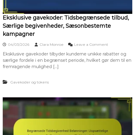
d
e
l
s
r
l
p
,
e
r
s
Eksklusive gavekoder: Tidsbegrænsede tilbud,
r
i
p
i
Særlige begivenheder, Sæsonbestemte
s
i
n
e
l
kampagner
c
r
l
i
:
e
o
04/03/2026
Clara Monroe
Leave a Comment
t
B
r
n
a
Eksklusive gavekoder tilbyder kunderne unikke rabatter og
e
b
E
m
l
e
særlige fordele i en begrænset periode, hvilket gør dem til en
k
e
ø
l
s
fremragende mulighed […]
n
n
ø
k
t
n
n
l
e
i
n
Gavekoder og tokens
u
r
n
i
s
g
n
i
e
g
v
r
e
e
i
r
g
b
a
e
v
g
e
r
k